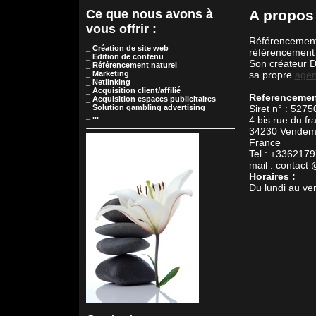
Ce que nous avons à
A propos
vous offrir :
Référencement-
_ Création de site web
référencement 
_ Edition de contenu
Son créateur Da
_ Référencement naturel
_ Marketing
sa propre
agen
_ Netlinking
_ Acquisition client/affilié
Referencemen
_ Acquisition espaces publicitaires
_ Solution gambling advertising
Siret n° : 52
_ ...
4 bis rue du fr
34230 Vendem
France
Tel : +336217
mail : contact
Horaires :
Du lundi au ve