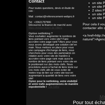
Contact
un site 
un site 
Pour toutes questions, devis et étude de
2 sites 
cas :
un site 
Mail : contact@referencement-webpro.fr
un site 
Tel : +33621797900
Pour cela il vou
Découvrez la finance de marché avec
contacter afin 
Marc-Antoine Adam de Villiers
Option netlinking ?
<a href=http:/
Vous souhaitez augmenter le nombres de
naturel">Agenc
liens pointant vers votre site? Faire
accroitre votre page rank? Alors pour vous
nous avons développé une solution clef en
main. Nous mettons en place pour vous
une campagne d'échange de liens, nous
cherchons pour vous des partenaires en
relation avec votre site de manière à
accroitre votre page rank mais aussi le
nombre de liens pointant vers votre site en
le positionant sur des mots-clefs. Nous
procèdons aussi à l'achat de liens texte sur
vos mots-clefs afin de vous eviter de
mettre trop de lien sur votre site tout en
augmentant la quantité de liens vers votre
site!
Optez pour le netlinking, votre visibilité
et votre trafic augmenterons de manière
expodentielle !
voir l'offre
Mr
Pour tout éch